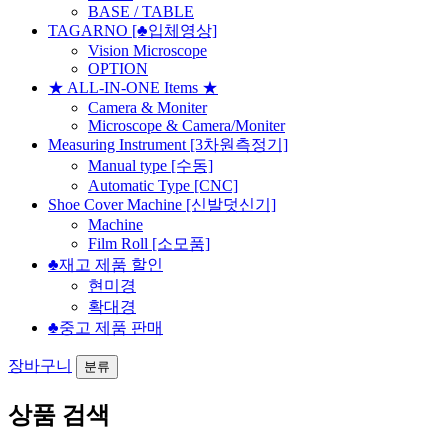
BASE / TABLE
TAGARNO [♣입체영상]
Vision Microscope
OPTION
★ ALL-IN-ONE Items ★
Camera & Moniter
Microscope & Camera/Moniter
Measuring Instrument [3차원측정기]
Manual type [수동]
Automatic Type [CNC]
Shoe Cover Machine [신발덧신기]
Machine
Film Roll [소모품]
♣재고 제품 할인
현미경
확대경
♣중고 제품 판매
장바구니
분류
상품 검색