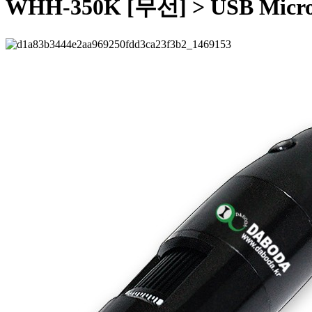
WHH-350K [무선] > USB Micro