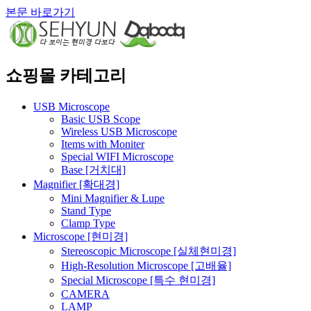
본문 바로가기
쇼핑몰 카테고리
USB Microscope
Basic USB Scope
Wireless USB Microscope
Items with Moniter
Special WIFI Microscope
Base [거치대]
Magnifier [확대경]
Mini Magnifier & Lupe
Stand Type
Clamp Type
Microscope [현미경]
Stereoscopic Microscope [실체현미경]
High-Resolution Microscope [고배율]
Special Microscope [특수 현미경]
CAMERA
LAMP