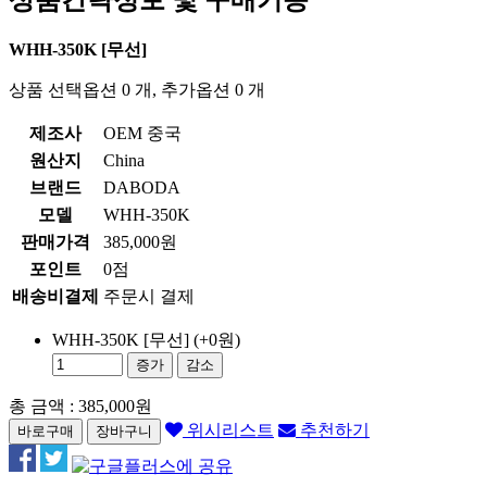
상품간략정보 및 구매기능
WHH-350K [무선]
상품 선택옵션 0 개, 추가옵션 0 개
제조사
OEM 중국
원산지
China
브랜드
DABODA
모델
WHH-350K
판매가격
385,000원
포인트
0점
배송비결제
주문시 결제
WHH-350K [무선]
(+0원)
증가
감소
총 금액 :
385,000원
위시리스트
추천하기