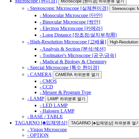
Microscope [현미경]
Microscope [현미경] 하위분류 열기
- Stereoscopic Microscope [실체현미경]
Stereoscop
- Monocular Microscope [단안]
- Binocular Microscope [쌍안]
- Electron Microscope [카메라]
- Long Distance [장초점/설치부착用]
- High-Resolution Microscope [고배율]
High-Resolut
- Analysis & Section [분석/섹션]
- Toolmaker's Microscope [공구/금속]
- Madical & Biology & Chemistry
- Special Microscope [특수 현미경]
- CAMERA
CAMERA 하위분류 열기
- CMOS
- CCD
- Mesure & Program Type
- LAMP
LAMP 하위분류 열기
- LED LAMP
- Halogen LAMP
- BASE / TABLE
TAGARNO [♣입체영상]
TAGARNO [♣입체영상] 하위분류 열
- Vision Microscope
- OPTION